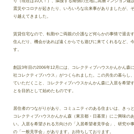
り（現在は10人！）、隣接する南側の土地に高層マンション建
震災やコロナが起きたり、いろいろな出来事がありましたが、
り越えてきました。
賃貸住宅なので、転勤やご両親の介護など何らかの事情で退去
住んだり、機会があれば遠くからでも遊びに来てくれるなど、
す。
創設3年目の2006年12月には、コレクティブハウスかんかん
社コレクティブハウス」がつくられました。この共生の暮らし
ていただくこと、コレクティブハウスかんかん森に入居を希望
とを目的として始めたものです。
居住者のつながりがあり、コミュニティのある住まいは、きっ
コレクティブハウスかんかん森（東京都・日暮里）にご興味の
い。入居を希望される方向けの「入居希望者見学会」、研究や
の「一般見学会」があります。お待ちしており