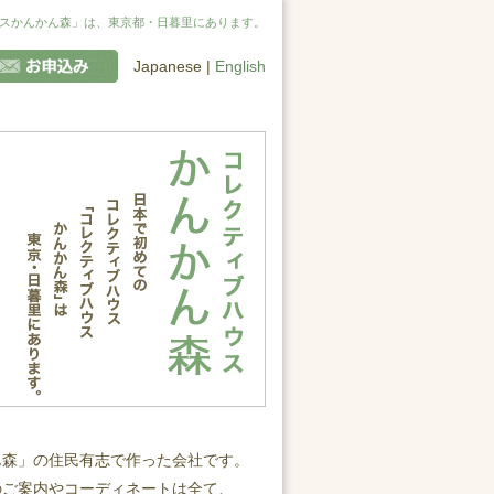
スかんかん森」は、東京都・日暮里にあります。
報
お申込み
Japanese |
English
ん森」の住民有志で作った会社です。
のご案内やコーディネートは全て、