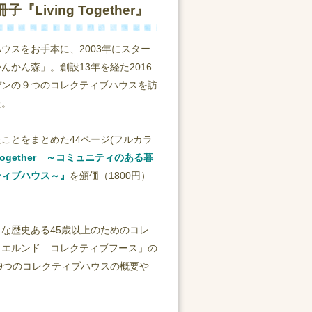
ving Together』
ウスをお手本に、2003年にスター
かん森」。創設13年を経た2016
デンの９つのコレクティブハウスを訪
た。
ことをまとめた44ページ(フルカラ
g Together ～コミュニティのある暮
ティブハウス～』
を頒価（1800円）
な歴史ある45歳以上のためのコレ
ィエルンド コレクティブフース」の
、9つのコレクティブハウスの概要や